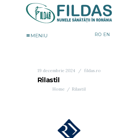
RO
EN
MENIU
19 decembrie 2024
fildas.ro
Rilastil
Home
Rilastil