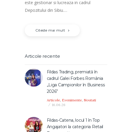
este gestionar si lucreaza in cadrul
Depozitului din Sibiu.…
Citeste mai mult
Articole recente
Fildas Trading, premiată în
cadrul Galei Forbes România
„Liga Campionilor în Business
2026”
Articole
,
Evenimente
,
Noutati
16.06.26
Fildas-Catena, locul 1 în Top
Angajatori la categoria Retail