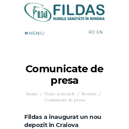
RO
EN
MENIU
Comunicate de
presa
Home
Toate articolele
Noutati
Comunicate de presa
Fildas a inaugurat un nou
depozit în Craiova