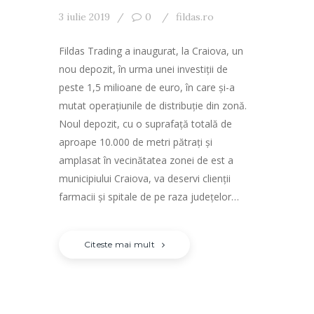
3 iulie 2019
0
fildas.ro
Fildas Trading a inaugurat, la Craiova, un
nou depozit, în urma unei investiţii de
peste 1,5 milioane de euro, în care şi-a
mutat operaţiunile de distribuţie din zonă.
Noul depozit, cu o suprafață totală de
aproape 10.000 de metri pătrați și
amplasat în vecinătatea zonei de est a
municipiului Craiova, va deservi clienţii
farmacii şi spitale de pe raza judeţelor…
Citeste mai mult