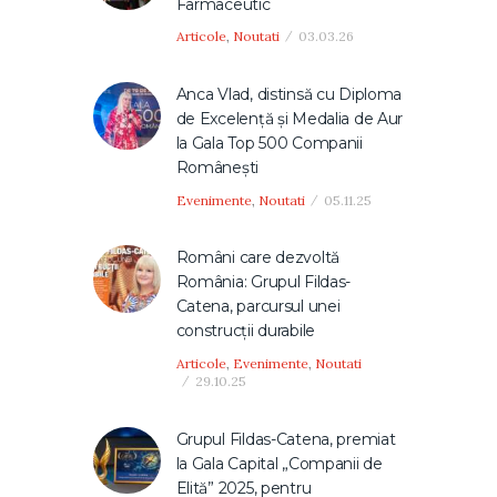
Farmaceutic
Articole
,
Noutati
03.03.26
Anca Vlad, distinsă cu Diploma
de Excelență și Medalia de Aur
la Gala Top 500 Companii
Românești
Evenimente
,
Noutati
05.11.25
Români care dezvoltă
România: Grupul Fildas-
Catena, parcursul unei
construcţii durabile
Articole
,
Evenimente
,
Noutati
29.10.25
Grupul Fildas-Catena, premiat
la Gala Capital „Companii de
Elită” 2025, pentru