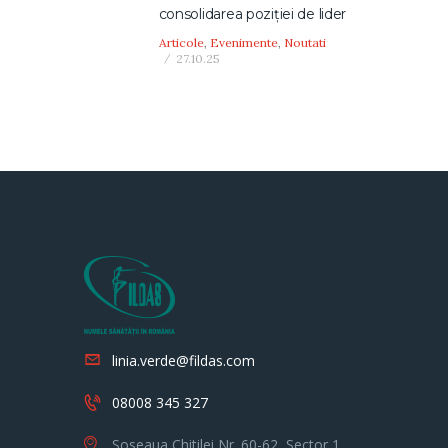
consolidarea poziției de lider
Articole
,
Evenimente
,
Noutati
27.10.25
linia.verde@fildas.com
08008 345 327
Soseaua Chitilei Nr. 60-62, Sector 1,