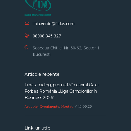
linia.verde@fildas.com
08008 345 327
Soseaua Chitilei Nr. 60-62, Sector 1,
Bucuresti
Articole recente
Fildas Trading, premiată în cadrul Galei
Forbes România „Liga Campionilor în
Business 2026”
Articole
,
Evenimente
,
Noutati
16.06.26
Link-uri utile