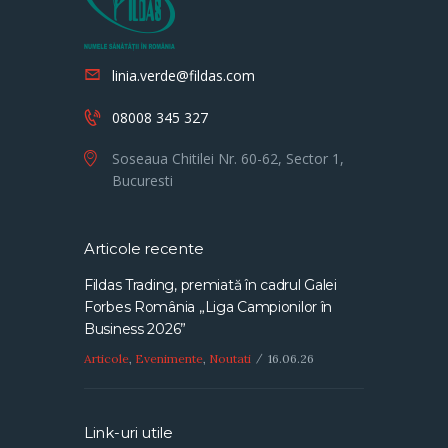
linia.verde@fildas.com
08008 345 327
Soseaua Chitilei Nr. 60-62, Sector 1,
Bucuresti
Articole recente
Fildas Trading, premiată în cadrul Galei
Forbes România „Liga Campionilor în
Business 2026”
Articole
,
Evenimente
,
Noutati
16.06.26
Link-uri utile