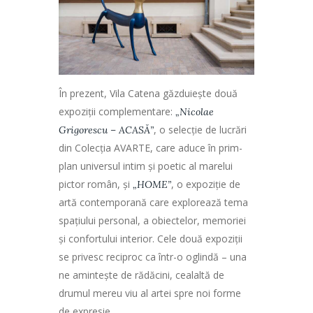
În prezent, Vila Catena găzduiește două
expoziții complementare:
„Nicolae
, o selecție de lucrări
Grigorescu – ACASĂ”
din Colecția AVARTE, care aduce în prim-
plan universul intim și poetic al marelui
pictor român, și
, o expoziție de
„HOME”
artă contemporană care explorează tema
spațiului personal, a obiectelor, memoriei
și confortului interior. Cele două expoziții
se privesc reciproc ca într-o oglindă – una
ne amintește de rădăcini, cealaltă de
drumul mereu viu al artei spre noi forme
de expresie.