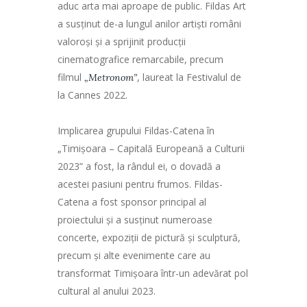
aduc arta mai aproape de public. Fildas Art
a susținut de-a lungul anilor artiști români
valoroși și a sprijinit producții
cinematografice remarcabile, precum
filmul
, laureat la Festivalul de
„Metronom”
la Cannes 2022.
Implicarea grupului Fildas-Catena în
„Timișoara – Capitală Europeană a Culturii
2023” a fost, la rândul ei, o dovadă a
acestei pasiuni pentru frumos. Fildas-
Catena a fost sponsor principal al
proiectului și a susținut numeroase
concerte, expoziții de pictură și sculptură,
precum și alte evenimente care au
transformat Timișoara într-un adevărat pol
cultural al anului 2023.