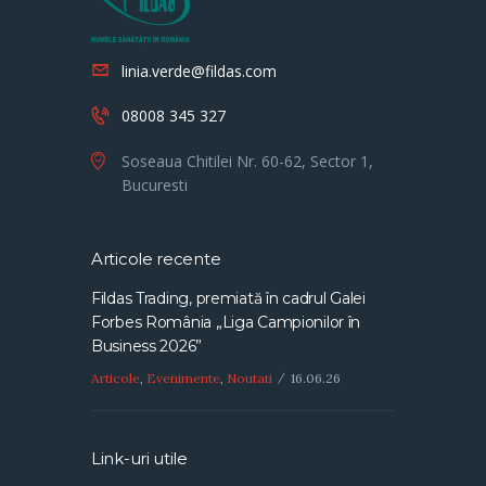
linia.verde@fildas.com
08008 345 327
Soseaua Chitilei Nr. 60-62, Sector 1,
Bucuresti
Articole recente
Fildas Trading, premiată în cadrul Galei
Forbes România „Liga Campionilor în
Business 2026”
Articole
,
Evenimente
,
Noutati
16.06.26
Link-uri utile