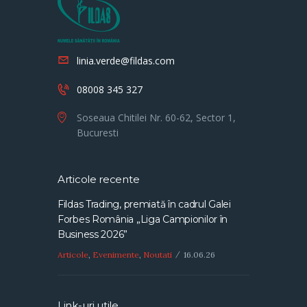
linia.verde@fildas.com
08008 345 327
Soseaua Chitilei Nr. 60-62, Sector 1,
Bucuresti
Articole recente
Fildas Trading, premiată în cadrul Galei
Forbes România „Liga Campionilor în
Business 2026”
Articole
,
Evenimente
,
Noutati
16.06.26
Link-uri utile