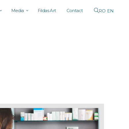
Media
Fildas Art
Contact
RO
EN