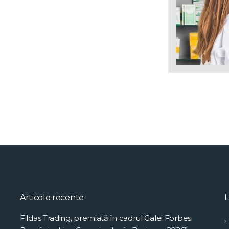
Articole recente
L
Fildas Trading, premiată în cadrul Galei Forbes