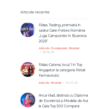
Articole recente
Fildas Trading, premiată în
cadrul Galei Forbes România
„Liga Campionilor în Business
2026”
Articole
,
Evenimente
,
Noutati
16.06.26
Fildas-Catena, locul 1 în Top
Angajatori la categoria Retail
Farmaceutic
Articole
,
Noutati
03.03.26
Anca Vlad, distinsă cu Diploma
de Excelență și Medalia de Aur
la Gala Top 500 Companii