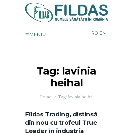
RO
EN
MENIU
Tag: lavinia
heihal
Home
Tag: lavinia heihal
Fildas Trading, distinsă
din nou cu trofeul True
Leader în industria