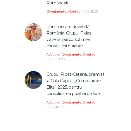
Românești
Evenimente
,
Noutati
05.11.25
Români care dezvoltă
România: Grupul Fildas-
Catena, parcursul unei
construcţii durabile
Articole
,
Evenimente
,
Noutati
29.10.25
Grupul Fildas-Catena, premiat
la Gala Capital „Companii de
Elită” 2025, pentru
consolidarea poziției de lider
Articole
,
Evenimente
,
Noutati
27.10.25