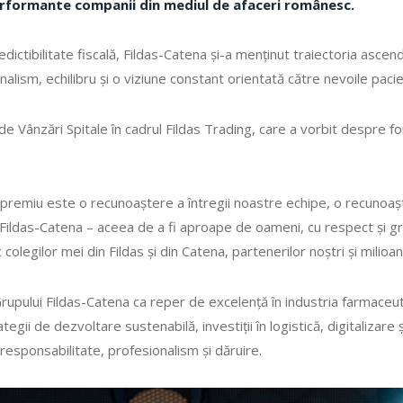
performante companii din mediul de afaceri românesc.
ctibilitate fiscală, Fildas-Catena și-a menținut traiectoria ascend
onalism, echilibru și o viziune constant orientată către nevoile pacie
de Vânzări Spitale în cadrul Fildas Trading, care a vorbit despre fo
remiu este o recunoaștere a întregii noastre echipe, o recunoașter
ildas-Catena – aceea de a fi aproape de oameni, cu respect și gri
 colegilor mei din Fildas și din Catena, partenerilor noștri și milio
Grupului Fildas-Catena ca reper de excelență în industria farmaceuti
gii de dezvoltare sustenabilă, investiții în logistică, digitalizare 
sponsabilitate, profesionalism și dăruire.