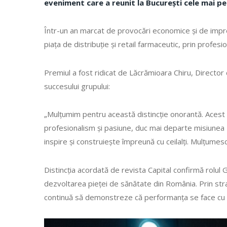
eveniment care a reunit la București cele mai 
Într-un an marcat de provocări economice și de impredi
piața de distribuție și retail farmaceutic, prin profesi
Premiul a fost ridicat de Lăcrămioara Chiru, Director 
succesului grupului:
„Mulțumim pentru această distincție onorantă. Acest p
profesionalism și pasiune, duc mai departe misiunea F
inspire și construiește împreună cu ceilalți. Mulțumesc
Distincția acordată de revista Capital confirmă rolul 
dezvoltarea pieței de sănătate din România. Prin strate
continuă să demonstreze că performanța se face cu re