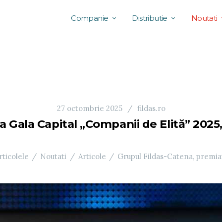
Companie
Distributie
Noutati
27 octombrie 2025
fildas.ro
a Gala Capital „Companii de Elită” 2025
rticolele
Noutati
Articole
Grupul Fildas-Catena, premiat 