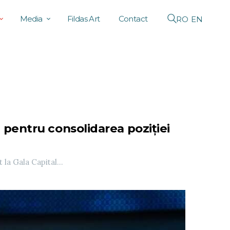
Media
Fildas Art
Contact
RO
EN
, pentru consolidarea poziției
la Gala Capital...