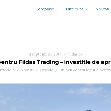
Companie
Distributie
Noutati
11 septembrie 2017
fildas.ro
pentru Fildas Trading – investitie de ap
rticolele
Noutati
Articole
Un nou centru logistic pentru