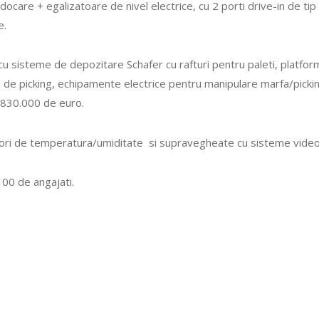
ndocare + egalizatoare de nivel electrice, cu 2 porti drive-in de t
e.
 cu sisteme de depozitare Schafer cu rafturi pentru paleti, platfo
ni de picking, echipamente electrice pentru manipulare marfa/pick
 830.000 de euro.
nzori de temperatura/umiditate si supravegheate cu sisteme video
 100 de angajati.