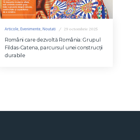
Articole
,
Evenimente
,
Noutati
29 octombrie 2025
Români care dezvoltă România: Grupul
Fildas-Catena, parcursul unei construcţii
durabile