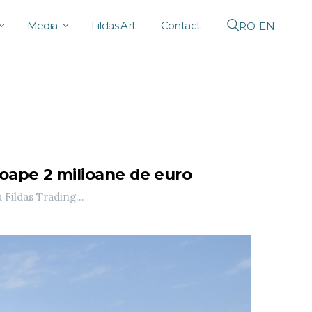
Media
Fildas Art
Contact
RO
EN
roape 2 milioane de euro
 Fildas Trading...