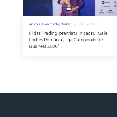
Articole
,
Evenimente
,
Noutati
16 iunie 2026
Fildas Trading, premiată în cadrul Galei
Forbes România „Liga Campionilor în
Business 2026”