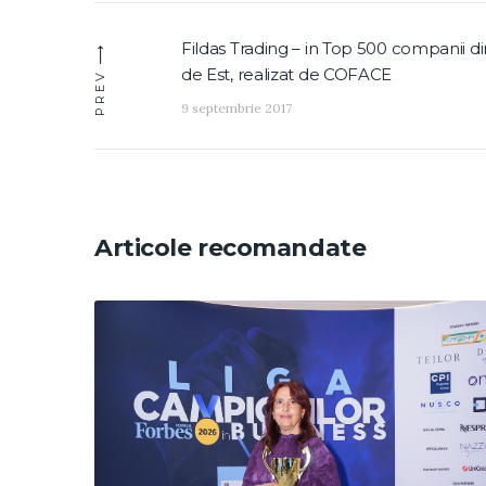
Navigare
Fildas Trading – in Top 500 companii di
Previous
în
de Est, realizat de COFACE
post:
PREV
articole
9 septembrie 2017
Articole recomandate