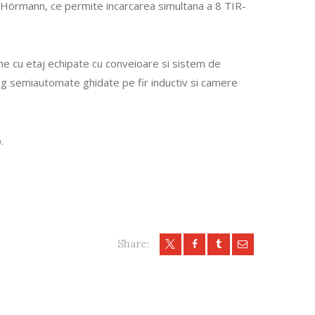
ip Hörmann, ce permite incarcarea simultana a 8 TIR-
rme cu etaj echipate cu conveioare si sistem de
ing semiautomate ghidate pe fir inductiv si camere
.
Share: