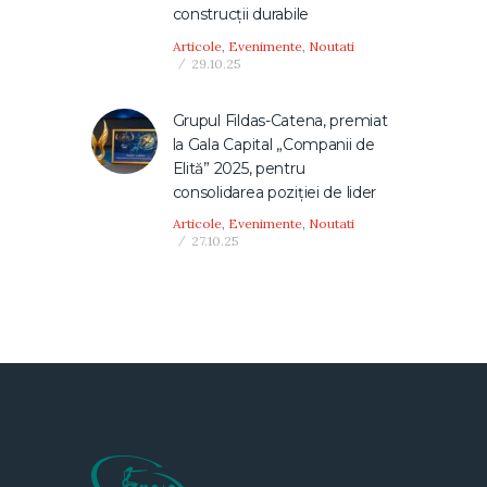
construcţii durabile
Articole
,
Evenimente
,
Noutati
29.10.25
Grupul Fildas-Catena, premiat
la Gala Capital „Companii de
Elită” 2025, pentru
consolidarea poziției de lider
Articole
,
Evenimente
,
Noutati
27.10.25