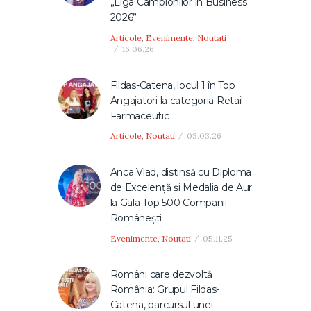
„Liga Campionilor în Business
2026”
Articole
,
Evenimente
,
Noutati
16.06.26
Fildas-Catena, locul 1 în Top
Angajatori la categoria Retail
Farmaceutic
Articole
,
Noutati
03.03.26
Anca Vlad, distinsă cu Diploma
de Excelență și Medalia de Aur
la Gala Top 500 Companii
Românești
Evenimente
,
Noutati
05.11.25
Români care dezvoltă
România: Grupul Fildas-
Catena, parcursul unei