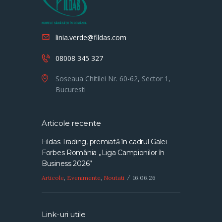
linia.verde@fildas.com
08008 345 327
Soseaua Chitilei Nr. 60-62, Sector 1,
Bucuresti
Articole recente
Fildas Trading, premiată în cadrul Galei
Forbes România „Liga Campionilor în
Business 2026”
Articole
,
Evenimente
,
Noutati
16.06.26
Link-uri utile